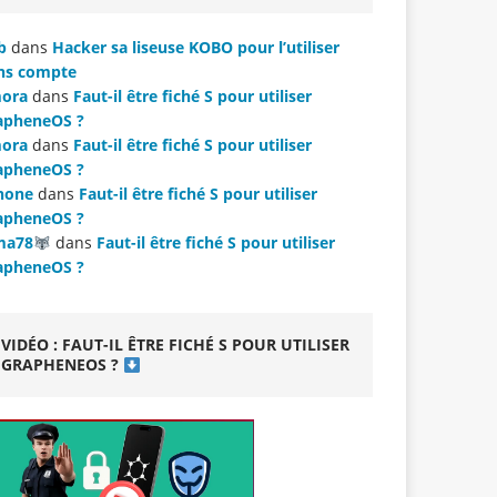
b
dans
Hacker sa liseuse KOBO pour l’utiliser
ns compte
ora
dans
Faut-il être fiché S pour utiliser
apheneOS ?
ora
dans
Faut-il être fiché S pour utiliser
apheneOS ?
hone
dans
Faut-il être fiché S pour utiliser
apheneOS ?
ma78
dans
Faut-il être fiché S pour utiliser
apheneOS ?
VIDÉO : FAUT-IL ÊTRE FICHÉ S POUR UTILISER
GRAPHENEOS ?