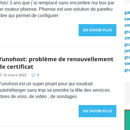
Voici 3 ans que j’ai remplacé sans encombre ma box par
un routeur pfsense. Pfsense est une solution de parefeu
ga
libre qui permet de configurer
sa
zm
EN SAVOIR PLUS
gr
zm
gr
Jo
gr
Yunohost: problème de renouvellement
si
de certificat
gr
12 mars 2022
5
Yunohost est un super projet pour qui voudrait
autohéberger sans trop se prendre la tête des services
libres de visio, de vidéo , de sondages
EN SAVOIR PLUS