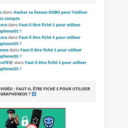
b
dans
Hacker sa liseuse KOBO pour l’utiliser
ns compte
ora
dans
Faut-il être fiché S pour utiliser
apheneOS ?
ora
dans
Faut-il être fiché S pour utiliser
apheneOS ?
hone
dans
Faut-il être fiché S pour utiliser
apheneOS ?
ma78
dans
Faut-il être fiché S pour utiliser
apheneOS ?
VIDÉO : FAUT-IL ÊTRE FICHÉ S POUR UTILISER
GRAPHENEOS ?