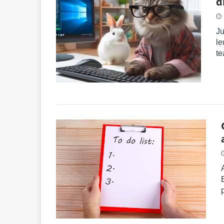
d
Ju
le
te