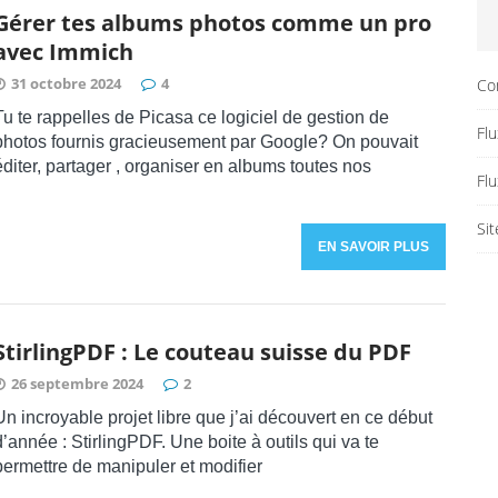
Gérer tes albums photos comme un pro
avec Immich
31 octobre 2024
4
Co
Tu te rappelles de Picasa ce logiciel de gestion de
Flu
photos fournis gracieusement par Google? On pouvait
éditer, partager , organiser en albums toutes nos
Fl
Si
EN SAVOIR PLUS
StirlingPDF : Le couteau suisse du PDF
26 septembre 2024
2
Un incroyable projet libre que j’ai découvert en ce début
d’année : StirlingPDF. Une boite à outils qui va te
permettre de manipuler et modifier