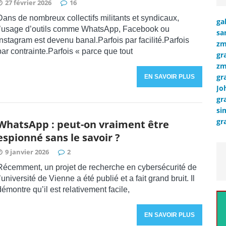
27 février 2026
16
Dans de nombreux collectifs militants et syndicaux,
ga
l’usage d’outils comme WhatsApp, Facebook ou
sa
Instagram est devenu banal.Parfois par facilité.Parfois
zm
par contrainte.Parfois « parce que tout
gr
zm
gr
EN SAVOIR PLUS
Jo
gr
si
gr
WhatsApp : peut-on vraiment être
espionné sans le savoir ?
9 janvier 2026
2
Récemment, un projet de recherche en cybersécurité de
l’université de Vienne a été publié et a fait grand bruit. Il
démontre qu’il est relativement facile,
EN SAVOIR PLUS