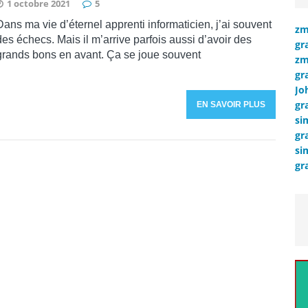
1 octobre 2021
5
Dans ma vie d’éternel apprenti informaticien, j’ai souvent
zm
des échecs. Mais il m’arrive parfois aussi d’avoir des
gr
grands bons en avant. Ça se joue souvent
zm
gr
Jo
gr
EN SAVOIR PLUS
si
gr
si
gr