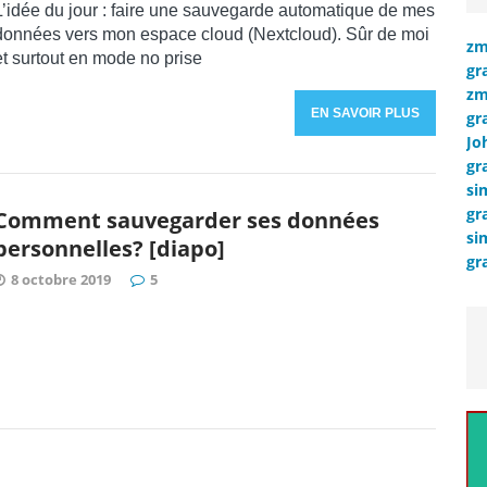
L’idée du jour : faire une sauvegarde automatique de mes
données vers mon espace cloud (Nextcloud). Sûr de moi
zm
et surtout en mode no prise
gr
zm
EN SAVOIR PLUS
gr
Jo
gr
si
gr
Comment sauvegarder ses données
si
personnelles? [diapo]
gr
8 octobre 2019
5