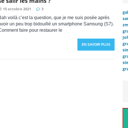
se salir les mains ?
15 octobre 2021
3
ga
Bah voilà c’est la question, que je me suis posée après
sa
avoir un peu trop bidouillé un smartphone Samsung (S7).
zm
Comment faire pour restaurer le
gr
Jo
gr
EN SAVOIR PLUS
si
gr
si
gr