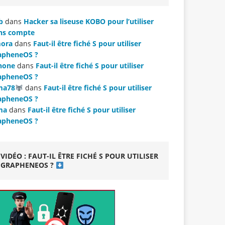
b
dans
Hacker sa liseuse KOBO pour l’utiliser
ns compte
ora
dans
Faut-il être fiché S pour utiliser
apheneOS ?
hone
dans
Faut-il être fiché S pour utiliser
apheneOS ?
ma78
dans
Faut-il être fiché S pour utiliser
apheneOS ?
ma
dans
Faut-il être fiché S pour utiliser
apheneOS ?
VIDÉO : FAUT-IL ÊTRE FICHÉ S POUR UTILISER
GRAPHENEOS ?