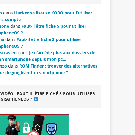
b
dans
Hacker sa liseuse KOBO pour l’utiliser
ns compte
hone
dans
Faut-il être fiché S pour utiliser
apheneOS ?
ma
dans
Faut-il être fiché S pour utiliser
apheneOS ?
strasien
dans
Je n’accède plus aux dossiers de
n smartphone depuis mon pc…
nzo
dans
ROM Finder : trouver des alternatives
ur dégoogliser ton smartphone ?
VIDÉO : FAUT-IL ÊTRE FICHÉ S POUR UTILISER
GRAPHENEOS ?