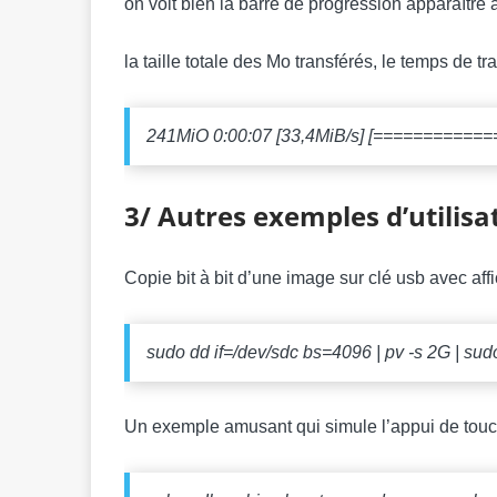
on voit bien la barre de progression apparaître
la taille totale des Mo transférés, le temps de tr
241MiO 0:00:07 [33,4MiB/s] [==========
3/ Autres exemples d’utilisa
Copie bit à bit d’une image sur clé usb avec affi
sudo dd if=/dev/sdc bs=4096 | pv -s 2G | su
Un exemple amusant qui simule l’appui de touc