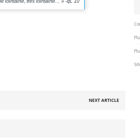
ie lointaine
, très lointaine… » -qL 10
Co
Flu
Fl
Si
NEXT ARTICLE