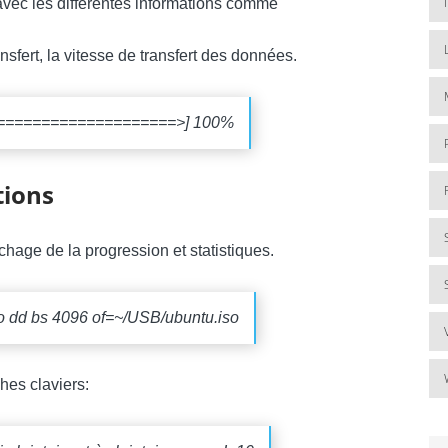
 avec les différentes informations comme
ansfert, la vitesse de transfert des données.
======================>] 100%
tions
chage de la progression et statistiques.
do dd bs 4096 of=~/USB/ubuntu.iso
hes claviers: