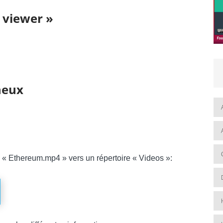
e viewer »
neux
é « Ethereum.mp4 » vers un répertoire « Videos »: