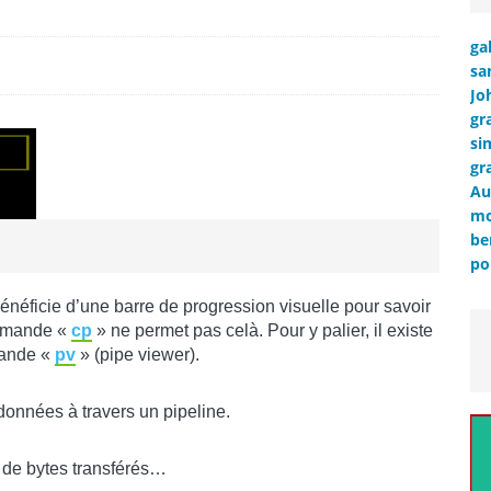
ga
sa
Jo
gr
si
gr
Au
mo
be
po
néficie d’une barre de progression visuelle pour savoir
ommande «
cp
» ne permet pas celà. Pour y palier, il existe
mande «
pv
» (pipe viewer).
données à travers un pipeline.
l de bytes transférés…