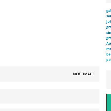
ga
sa
Jo
gr
si
gr
Au
mo
be
po
NEXT IMAGE