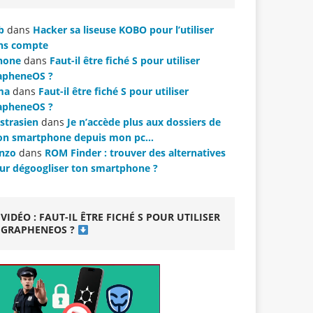
b
dans
Hacker sa liseuse KOBO pour l’utiliser
ns compte
hone
dans
Faut-il être fiché S pour utiliser
apheneOS ?
ma
dans
Faut-il être fiché S pour utiliser
apheneOS ?
strasien
dans
Je n’accède plus aux dossiers de
n smartphone depuis mon pc…
nzo
dans
ROM Finder : trouver des alternatives
ur dégoogliser ton smartphone ?
VIDÉO : FAUT-IL ÊTRE FICHÉ S POUR UTILISER
GRAPHENEOS ?