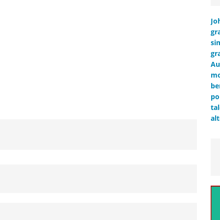
Jo
gr
si
gr
Au
mo
be
po
ta
al