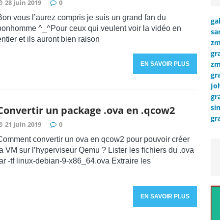
28 juin 2019
0
Bon vous l’aurez compris je suis un grand fan du
ga
bonhomme ^_^Pour ceux qui veulent voir la vidéo en
sa
entier et ils auront bien raison
zm
gr
zm
EN SAVOIR PLUS
gr
Jo
gr
si
Convertir un package .ova en .qcow2
gr
21 juin 2019
0
Comment convertir un ova en qcow2 pour pouvoir créer
la VM sur l’hyperviseur Qemu ? Lister les fichiers du .ova
tar -tf linux-debian-9-x86_64.ova Extraire les
EN SAVOIR PLUS