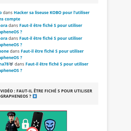
b
dans
Hacker sa liseuse KOBO pour l’utiliser
ns compte
ora
dans
Faut-il être fiché S pour utiliser
apheneOS ?
ora
dans
Faut-il être fiché S pour utiliser
apheneOS ?
hone
dans
Faut-il être fiché S pour utiliser
apheneOS ?
ma78
dans
Faut-il être fiché S pour utiliser
apheneOS ?
VIDÉO : FAUT-IL ÊTRE FICHÉ S POUR UTILISER
GRAPHENEOS ?