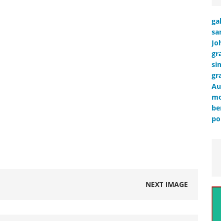
ga
sa
Jo
gr
si
gr
Au
mo
be
po
NEXT IMAGE