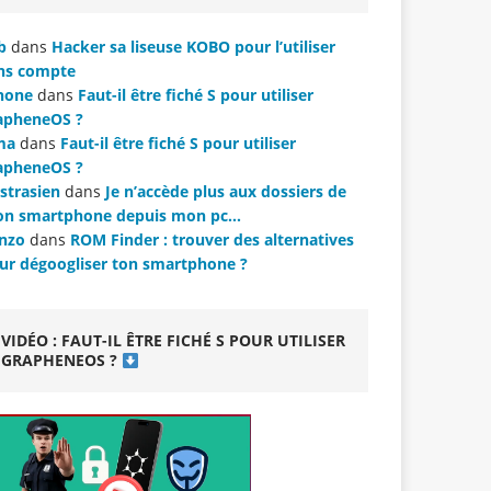
b
dans
Hacker sa liseuse KOBO pour l’utiliser
ns compte
hone
dans
Faut-il être fiché S pour utiliser
apheneOS ?
ma
dans
Faut-il être fiché S pour utiliser
apheneOS ?
strasien
dans
Je n’accède plus aux dossiers de
n smartphone depuis mon pc…
nzo
dans
ROM Finder : trouver des alternatives
ur dégoogliser ton smartphone ?
VIDÉO : FAUT-IL ÊTRE FICHÉ S POUR UTILISER
GRAPHENEOS ?