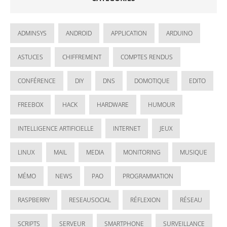
ADMINSYS
ANDROID
APPLICATION
ARDUINO
ASTUCES
CHIFFREMENT
COMPTES RENDUS
CONFÉRENCE
DIY
DNS
DOMOTIQUE
EDITO
FREEBOX
HACK
HARDWARE
HUMOUR
INTELLIGENCE ARTIFICIELLE
INTERNET
JEUX
LINUX
MAIL
MEDIA
MONITORING
MUSIQUE
MÉMO
NEWS
PAO
PROGRAMMATION
RASPBERRY
RESEAUSOCIAL
RÉFLEXION
RÉSEAU
SCRIPTS
SERVEUR
SMARTPHONE
SURVEILLANCE