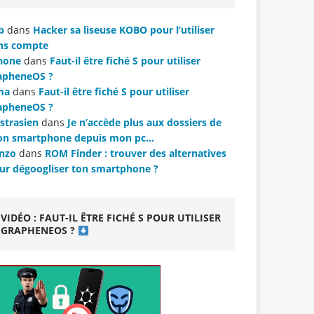
b
dans
Hacker sa liseuse KOBO pour l’utiliser
ns compte
hone
dans
Faut-il être fiché S pour utiliser
apheneOS ?
ma
dans
Faut-il être fiché S pour utiliser
apheneOS ?
strasien
dans
Je n’accède plus aux dossiers de
n smartphone depuis mon pc…
nzo
dans
ROM Finder : trouver des alternatives
ur dégoogliser ton smartphone ?
VIDÉO : FAUT-IL ÊTRE FICHÉ S POUR UTILISER
GRAPHENEOS ?