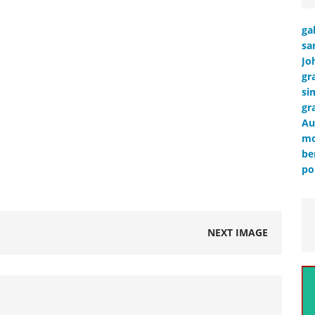
ga
sa
Jo
gr
si
gr
Au
mo
be
po
NEXT IMAGE