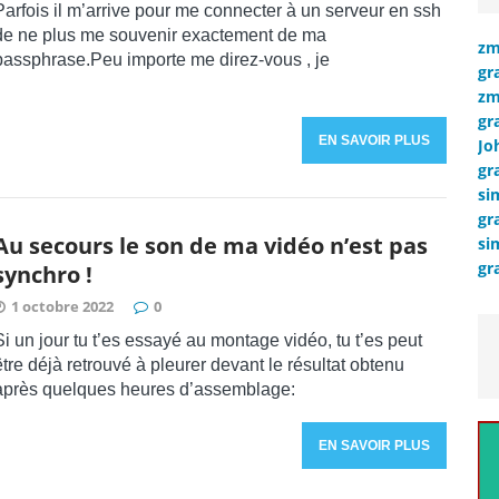
Parfois il m’arrive pour me connecter à un serveur en ssh
de ne plus me souvenir exactement de ma
zm
passphrase.Peu importe me direz-vous , je
gr
zm
gr
EN SAVOIR PLUS
Jo
gr
si
gr
Au secours le son de ma vidéo n’est pas
si
gr
synchro !
1 octobre 2022
0
Si un jour tu t’es essayé au montage vidéo, tu t’es peut
être déjà retrouvé à pleurer devant le résultat obtenu
après quelques heures d’assemblage:
EN SAVOIR PLUS