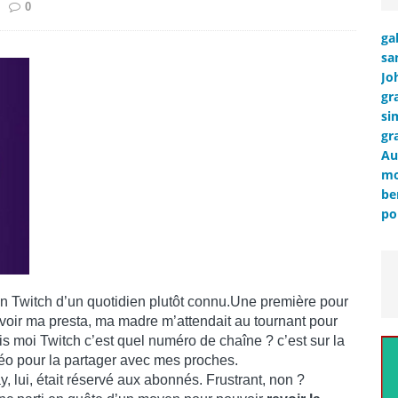
0
ga
sa
Jo
gr
si
gr
Au
mo
be
po
ion Twitch d’un quotidien plutôt connu.Une première pour
voir ma presta, ma madre m’attendait au tournant pour
, dis moi Twitch c’est quel numéro de chaîne ? c’est sur la
déo pour la partager avec mes proches.
lay, lui, était réservé aux abonnés. Frustrant, non ?