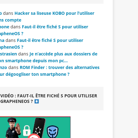
b
dans
Hacker sa liseuse KOBO pour l’utiliser
ns compte
hone
dans
Faut-il être fiché S pour utiliser
apheneOS ?
ma
dans
Faut-il être fiché S pour utiliser
apheneOS ?
strasien
dans
Je n’accède plus aux dossiers de
n smartphone depuis mon pc…
nzo
dans
ROM Finder : trouver des alternatives
ur dégoogliser ton smartphone ?
VIDÉO : FAUT-IL ÊTRE FICHÉ S POUR UTILISER
GRAPHENEOS ?