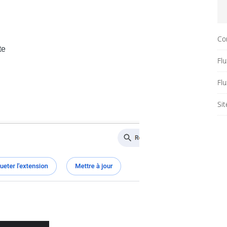
Co
te
Flu
Fl
Si