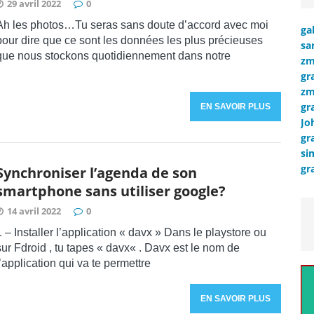
29 avril 2022
0
Ah les photos…Tu seras sans doute d’accord avec moi
ga
pour dire que ce sont les données les plus précieuses
sa
que nous stockons quotidiennement dans notre
zm
gr
zm
gr
EN SAVOIR PLUS
Jo
gr
si
gr
Synchroniser l’agenda de son
smartphone sans utiliser google?
14 avril 2022
0
1 – Installer l’application « davx » Dans le playstore ou
sur Fdroid , tu tapes « davx« . Davx est le nom de
l’application qui va te permettre
EN SAVOIR PLUS