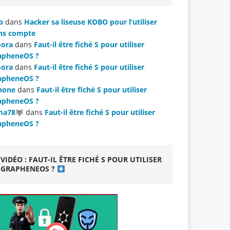
b
dans
Hacker sa liseuse KOBO pour l’utiliser
ns compte
ora
dans
Faut-il être fiché S pour utiliser
apheneOS ?
ora
dans
Faut-il être fiché S pour utiliser
apheneOS ?
hone
dans
Faut-il être fiché S pour utiliser
apheneOS ?
ma78
dans
Faut-il être fiché S pour utiliser
apheneOS ?
VIDÉO : FAUT-IL ÊTRE FICHÉ S POUR UTILISER
GRAPHENEOS ?