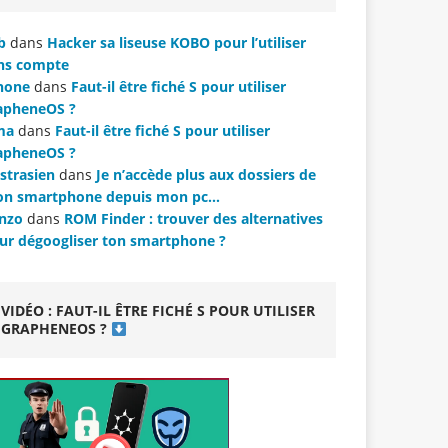
b
dans
Hacker sa liseuse KOBO pour l’utiliser
ns compte
hone
dans
Faut-il être fiché S pour utiliser
apheneOS ?
ma
dans
Faut-il être fiché S pour utiliser
apheneOS ?
strasien
dans
Je n’accède plus aux dossiers de
n smartphone depuis mon pc…
nzo
dans
ROM Finder : trouver des alternatives
ur dégoogliser ton smartphone ?
VIDÉO : FAUT-IL ÊTRE FICHÉ S POUR UTILISER
GRAPHENEOS ?