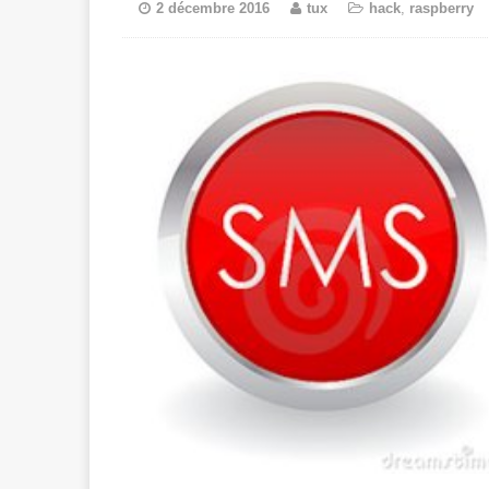
2 décembre 2016
tux
hack
,
raspberry