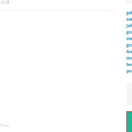
3
ga
sa
Jo
gr
si
gr
Au
mo
be
po