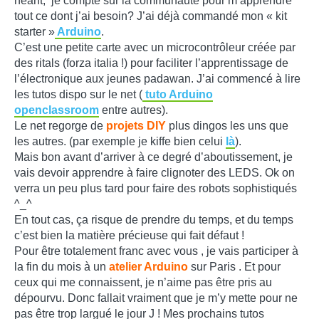
néant, je compte sur la communauté pour m’apprendre
tout ce dont j’ai besoin? J’ai déjà commandé mon « kit
starter »
Arduino
.
C’est une petite carte avec un microcontrôleur créée par
des ritals (forza italia !) pour faciliter l’apprentissage de
l’électronique aux jeunes padawan. J’ai commencé à lire
les tutos dispo sur le net (
tuto Arduino
openclassroom
entre autres).
Le net regorge de
projets DIY
plus dingos les uns que
les autres. (par exemple je kiffe bien celui
là
).
Mais bon avant d’arriver à ce degré d’aboutissement, je
vais devoir apprendre à faire clignoter des LEDS. Ok on
verra un peu plus tard pour faire des robots sophistiqués
^_^
En tout cas, ça risque de prendre du temps, et du temps
c’est bien la matière précieuse qui fait défaut !
Pour être totalement franc avec vous , je vais participer à
la fin du mois à un
atelier Arduino
sur Paris . Et pour
ceux qui me connaissent, je n’aime pas être pris au
dépourvu. Donc fallait vraiment que je m’y mette pour ne
pas être trop largué le jour J ! Mes prochains tutos