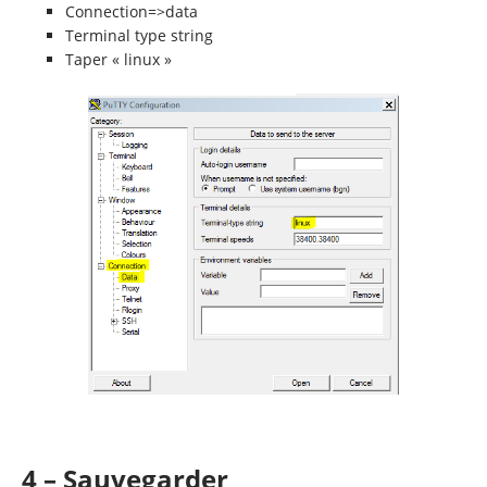
Connection=>data
Terminal type string
Taper « linux »
4 – Sauvegarder