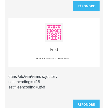
RÉPONDRE
Fred
10 FÉVRIER 2020 Á 17 H 05 MIN
dans /etc/vim/vimrc rajouter :
set encoding=utf-8
set fileencoding=utf-8
RÉPONDRE