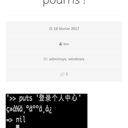
18 février 2017
tux
adminsys
,
windows
3