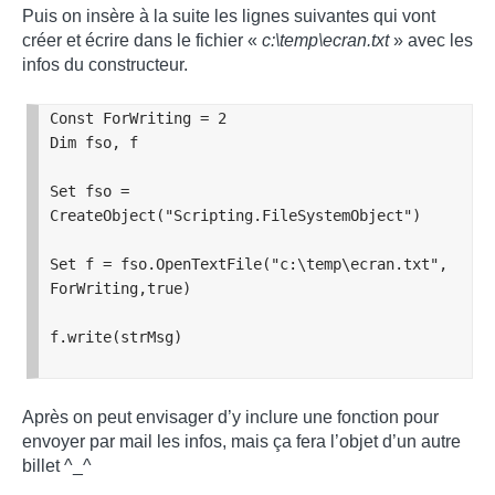
Puis on insère à la suite les lignes suivantes qui vont
créer et écrire dans le fichier «
c:\temp\ecran.txt
» avec les
infos du constructeur.
Const ForWriting = 2 

Dim fso, f

Set fso = 
CreateObject
(
"Scripting.FileSystemObject"
)
Set f = fso.OpenTextFile
(
"c:\temp\ecran.txt", 
ForWriting,true
)
f.write
(
strMsg
) 
Après on peut envisager d’y inclure une fonction pour
envoyer par mail les infos, mais ça fera l’objet d’un autre
billet ^_^