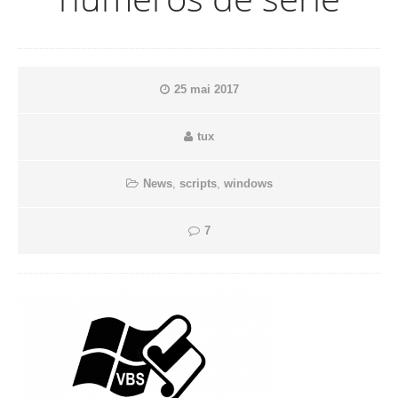
25 mai 2017
tux
News
,
scripts
,
windows
7