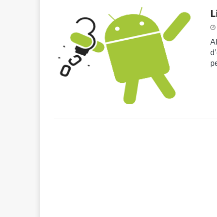
L
Al
d
pe