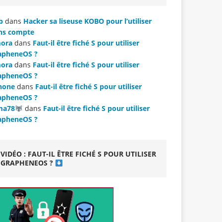
b
dans
Hacker sa liseuse KOBO pour l’utiliser
ns compte
ora
dans
Faut-il être fiché S pour utiliser
apheneOS ?
ora
dans
Faut-il être fiché S pour utiliser
apheneOS ?
hone
dans
Faut-il être fiché S pour utiliser
apheneOS ?
ma78
dans
Faut-il être fiché S pour utiliser
apheneOS ?
VIDÉO : FAUT-IL ÊTRE FICHÉ S POUR UTILISER
GRAPHENEOS ?