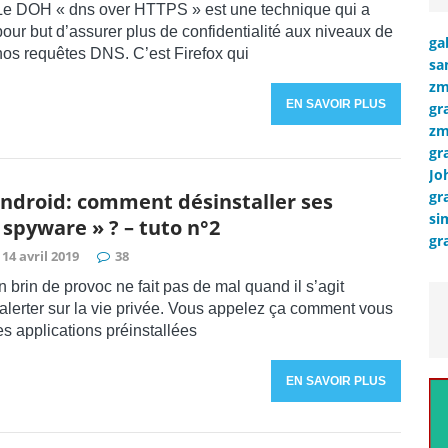
Le DOH « dns over HTTPS » est une technique qui a
pour but d’assurer plus de confidentialité aux niveaux de
ga
nos requêtes DNS. C’est Firefox qui
sa
zm
EN SAVOIR PLUS
gr
zm
gr
Jo
gr
ndroid: comment désinstaller ses
si
 spyware » ? – tuto n°2
gr
14 avril 2019
38
 brin de provoc ne fait pas de mal quand il s’agit
’alerter sur la vie privée. Vous appelez ça comment vous
es applications préinstallées
EN SAVOIR PLUS