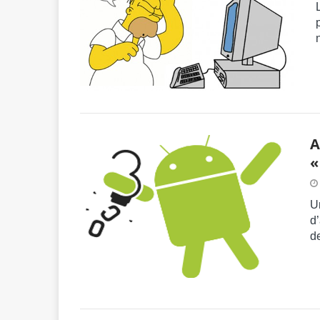
A
«
Un
d
d