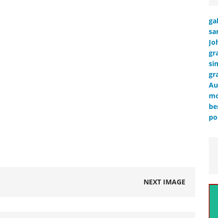
ga
sa
Jo
gr
si
gr
Au
mo
be
po
NEXT IMAGE