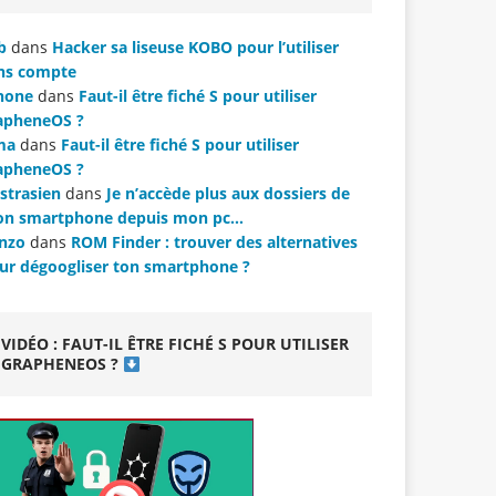
b
dans
Hacker sa liseuse KOBO pour l’utiliser
ns compte
hone
dans
Faut-il être fiché S pour utiliser
apheneOS ?
ma
dans
Faut-il être fiché S pour utiliser
apheneOS ?
strasien
dans
Je n’accède plus aux dossiers de
n smartphone depuis mon pc…
nzo
dans
ROM Finder : trouver des alternatives
ur dégoogliser ton smartphone ?
VIDÉO : FAUT-IL ÊTRE FICHÉ S POUR UTILISER
GRAPHENEOS ?