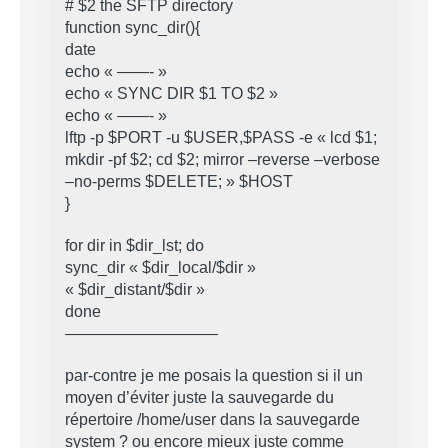
# $2 the SFTP directory
function sync_dir(){
date
echo « ——- »
echo « SYNC DIR $1 TO $2 »
echo « ——- »
lftp -p $PORT -u $USER,$PASS -e « lcd $1;
mkdir -pf $2; cd $2; mirror –reverse –verbose
–no-perms $DELETE; » $HOST
}
for dir in $dir_lst; do
sync_dir « $dir_local/$dir »
« $dir_distant/$dir »
done
—————————–
par-contre je me posais la question si il un
moyen d’éviter juste la sauvegarde du
répertoire /home/user dans la sauvegarde
system ? ou encore mieux juste comme