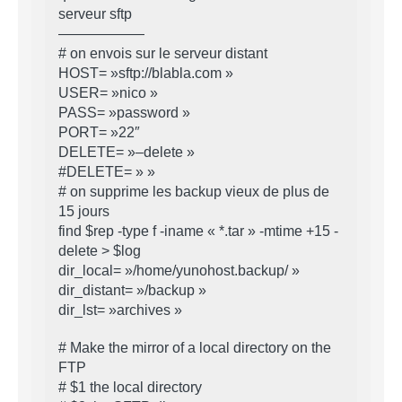
serveur sftp
——————
# on envois sur le serveur distant
HOST= »sftp://blabla.com »
USER= »nico »
PASS= »password »
PORT= »22″
DELETE= »–delete »
#DELETE= » »
# on supprime les backup vieux de plus de
15 jours
find $rep -type f -iname « *.tar » -mtime +15 -
delete > $log
dir_local= »/home/yunohost.backup/ »
dir_distant= »/backup »
dir_lst= »archives »
# Make the mirror of a local directory on the
FTP
# $1 the local directory