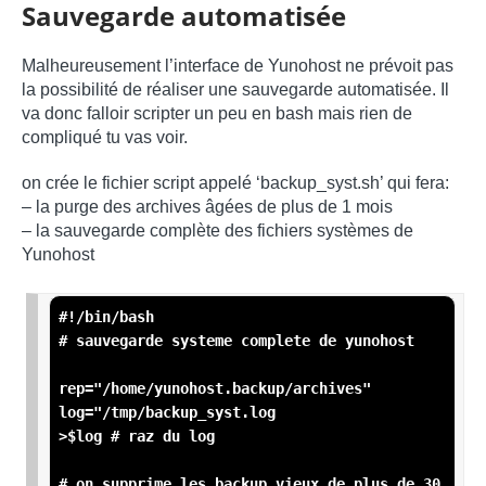
Sauvegarde automatisée
Malheureusement l’interface de Yunohost ne prévoit pas
la possibilité de réaliser une sauvegarde automatisée. Il
va donc falloir scripter un peu en bash mais rien de
compliqué tu vas voir.
on crée le fichier script appelé ‘backup_syst.sh’ qui fera:
– la purge des archives âgées de plus de 1 mois
– la sauvegarde complète des fichiers systèmes de
Yunohost
#!/bin/bash

# sauvegarde systeme complete de yunohost

rep="/home/yunohost.backup/archives"

log="/tmp/backup_syst.log

>$log # raz du log

# on supprime les backup vieux de plus de 30 