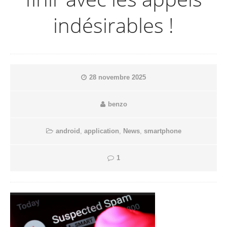
indésirables !
28 novembre 2025
benzo
android
,
application
,
News
,
smartphone
1