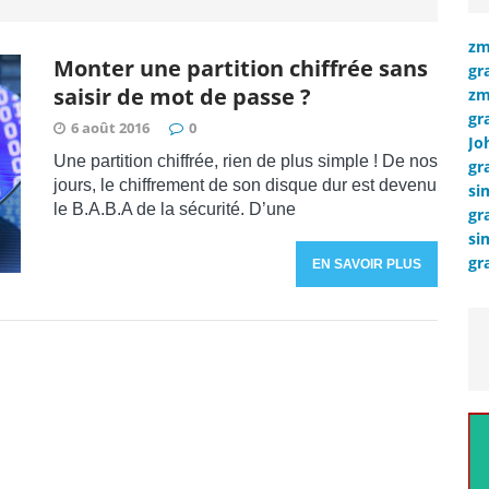
zm
Monter une partition chiffrée sans
gr
saisir de mot de passe ?
zm
gr
6 août 2016
0
Jo
Une partition chiffrée, rien de plus simple ! De nos
gr
jours, le chiffrement de son disque dur est devenu
si
le B.A.B.A de la sécurité. D’une
gr
si
gr
EN SAVOIR PLUS