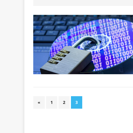
«
1
2
3