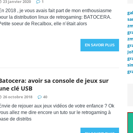
23 janvier 2020
1
En 2018 , je vous avais fait part de mon enthousiasme
ga
pour la distribution linux de retrogaming: BATOCERA.
sa
Petite soeur de Recalbox, elle n’était alors
zm
gr
zm
gr
EN SAVOIR PLUS
Jo
gr
si
gr
Batocera: avoir sa console de jeux sur
une clé USB
26 octobre 2018
40
Envie de rejouer aux jeux vidéos de votre enfance ? Ok
vous allez me dire encore un tuto sur le retrogaming à
base de distribs