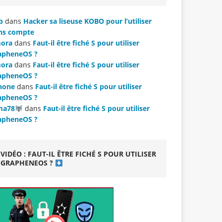
b
dans
Hacker sa liseuse KOBO pour l’utiliser
ns compte
ora
dans
Faut-il être fiché S pour utiliser
apheneOS ?
ora
dans
Faut-il être fiché S pour utiliser
apheneOS ?
hone
dans
Faut-il être fiché S pour utiliser
apheneOS ?
ma78
dans
Faut-il être fiché S pour utiliser
apheneOS ?
VIDÉO : FAUT-IL ÊTRE FICHÉ S POUR UTILISER
GRAPHENEOS ?