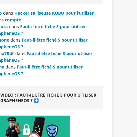
b
dans
Hacker sa liseuse KOBO pour l’utiliser
ns compte
ora
dans
Faut-il être fiché S pour utiliser
apheneOS ?
hone
dans
Faut-il être fiché S pour utiliser
apheneOS ?
ma78
dans
Faut-il être fiché S pour utiliser
apheneOS ?
ma
dans
Faut-il être fiché S pour utiliser
apheneOS ?
VIDÉO : FAUT-IL ÊTRE FICHÉ S POUR UTILISER
GRAPHENEOS ?