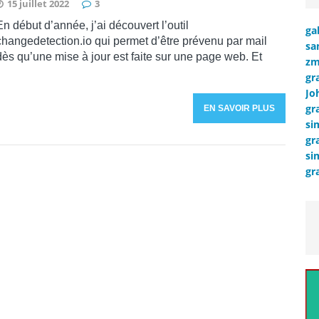
15 juillet 2022
3
En début d’année, j’ai découvert l’outil
ga
changedetection.io qui permet d’être prévenu par mail
sa
dès qu’une mise à jour est faite sur une page web. Et
zm
gr
Jo
gr
EN SAVOIR PLUS
si
gr
si
gr