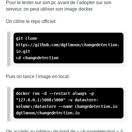
Pour le tester sur son pc avant de l’adopter sur son
serveur, on peut utiliser son image docker.
On clône le repo officiel:
git clone 
https://github.com/dgtlmoon/changedetection.
io.git

cd changedetection
Puis on lance l’image en local:
docker run -d --restart always -p 
"
127.0.0.1:5000:5000
"
 -v datastore-
volume:/datastore --name changedetection.io 
dgtlmoon/changedetection.io
On accède au tableau de bord de « changedetection » à