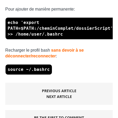
Pour ajouter de manière permanente:
echo 'export
PATH=$PATH:/cheminComplet/dossierScript'
>> /home/user/.bashrc
Recharger le profil bash
sans devoir à se
déconnecter/reconnecter
:
source ~/.bashrc
PREVIOUS ARTICLE
NEXT ARTICLE
BE THE FIRST TO COMMENT