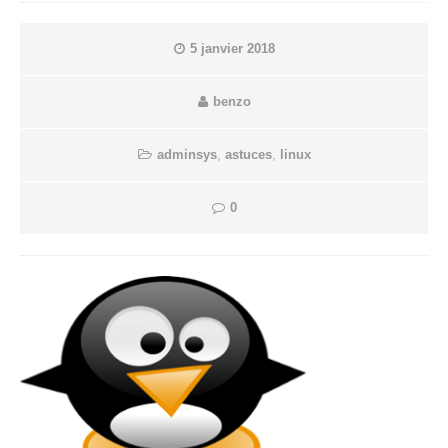
5 janvier 2018
benzo
adminsys
,
astuces
,
linux
0