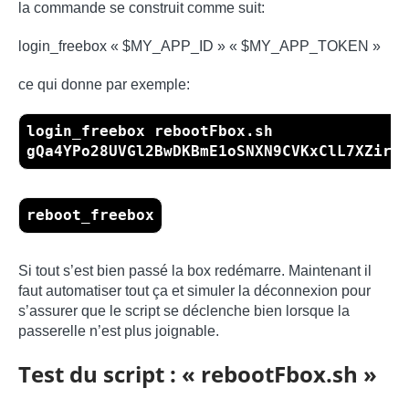
la commande se construit comme suit:
login_freebox « $MY_APP_ID » « $MY_APP_TOKEN »
ce qui donne par exemple:
login_freebox rebootFbox.sh
gQa4YPo28UVGl2BwDKBmE1oSNXN9CVKxClL7XZir6
reboot_freebox
Si tout s’est bien passé la box redémarre. Maintenant il
faut automatiser tout ça et simuler la déconnexion pour
s’assurer que le script se déclenche bien lorsque la
passerelle n’est plus joignable.
Test du script : « rebootFbox.sh »