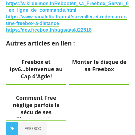
https://wiki.deimos.fr/Rebooter_sa_Freebox_Server_6
_en_ligne_de_commande.html
https://www.canaletto.fr/post/surveiller-et-redemarrer-
une-freebox-a-distance
https://dev.freebox.fr/bugs/task/22818
Autres articles en lien :
Freebox et
Monter le disque de
ipv6...bienvenue au
sa Freebox
Cap d'Agde!
Comment Free
néglige parfois la
sécu de ses
utilisateurs (#coup
de gueule)
FREEBOX