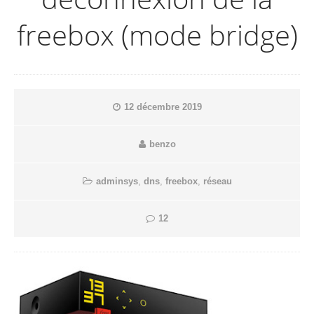
freebox (mode bridge)
12 décembre 2019
benzo
adminsys
,
dns
,
freebox
,
réseau
12