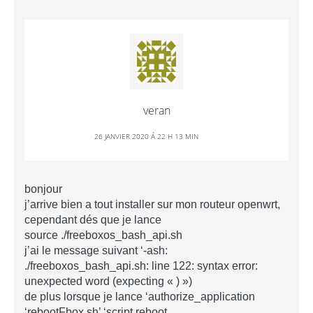
veran
26 JANVIER 2020 Á 22 H 13 MIN
bonjour
j’arrive bien a tout installer sur mon routeur openwrt,
cependant dés que je lance
source ./freeboxos_bash_api.sh
j’ai le message suivant ‘-ash:
./freeboxos_bash_api.sh: line 122: syntax error:
unexpected word (expecting « ) »)
de plus lorsque je lance ‘authorize_application
‘rebootFbox.sh’ ‘script reboot