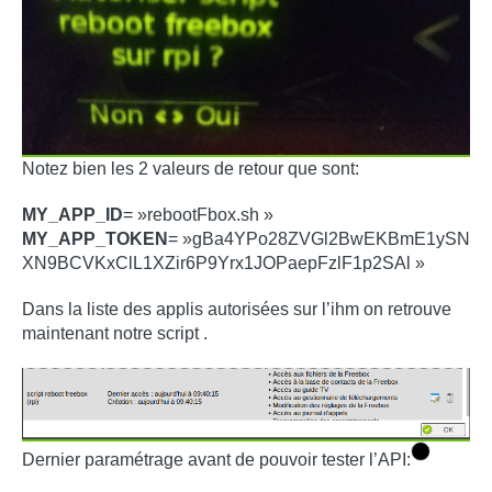
Notez bien les 2 valeurs de retour que sont:
MY_APP_ID
= »rebootFbox.sh »
MY_APP_TOKEN
= »gBa4YPo28ZVGl2BwEKBmE1ySN
XN9BCVKxClL1XZir6P9Yrx1JOPaepFzlF1p2SAl »
Dans la liste des applis autorisées sur l’ihm on retrouve
maintenant notre script .
Dernier paramétrage avant de pouvoir tester l’API: