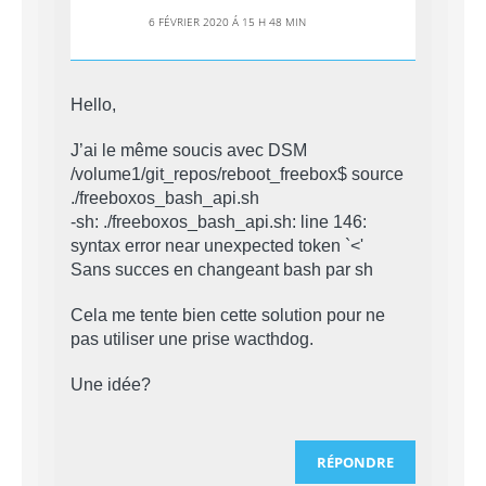
6 FÉVRIER 2020 Á 15 H 48 MIN
Hello,
J’ai le même soucis avec DSM
/volume1/git_repos/reboot_freebox$ source
./freeboxos_bash_api.sh
-sh: ./freeboxos_bash_api.sh: line 146:
syntax error near unexpected token `<'
Sans succes en changeant bash par sh
Cela me tente bien cette solution pour ne
pas utiliser une prise wacthdog.
Une idée?
RÉPONDRE