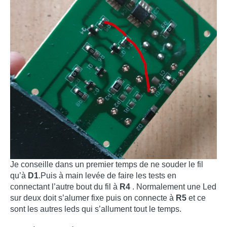
Je conseille dans un premier temps de ne souder le fil
qu’à
D1
.Puis à main levée de faire les tests en
connectant l’autre bout du fil à
R4
. Normalement une Led
sur deux doit s’alumer fixe puis on connecte à
R5
et ce
sont les autres leds qui s’allument tout le temps.