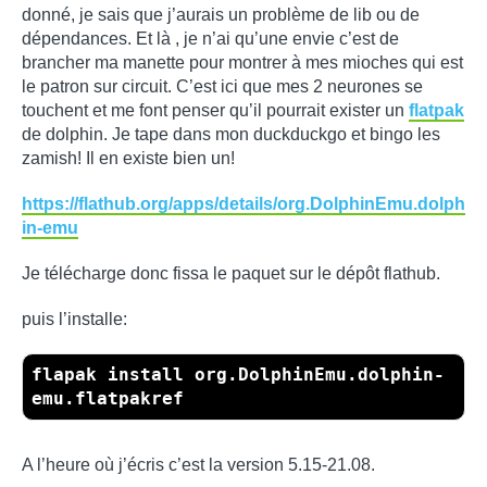
donné, je sais que j’aurais un problème de lib ou de
dépendances. Et là , je n’ai qu’une envie c’est de
brancher ma manette pour montrer à mes mioches qui est
le patron sur circuit. C’est ici que mes 2 neurones se
touchent et me font penser qu’il pourrait exister un
flatpak
de dolphin. Je tape dans mon duckduckgo et bingo les
zamish! Il en existe bien un!
https://flathub.org/apps/details/org.DolphinEmu.dolph
in-emu
Je télécharge donc fissa le paquet sur le dépôt flathub.
puis l’installe:
flapak install org.DolphinEmu.dolphin-
emu.flatpakref
A l’heure où j’écris c’est la version 5.15-21.08.