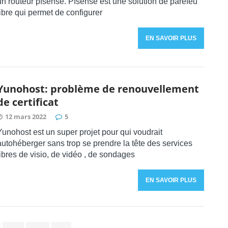
un routeur pfsense. Pfsense est une solution de parefeu
libre qui permet de configurer
EN SAVOIR PLUS
Yunohost: problème de renouvellement
de certificat
12 mars 2022
5
Yunohost est un super projet pour qui voudrait
autohéberger sans trop se prendre la tête des services
libres de visio, de vidéo , de sondages
EN SAVOIR PLUS