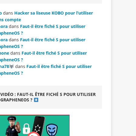
b
dans
Hacker sa liseuse KOBO pour l’utiliser
ns compte
ora
dans
Faut-il être fiché S pour utiliser
apheneOS ?
ora
dans
Faut-il être fiché S pour utiliser
apheneOS ?
hone
dans
Faut-il être fiché S pour utiliser
apheneOS ?
ma78
dans
Faut-il être fiché S pour utiliser
apheneOS ?
VIDÉO : FAUT-IL ÊTRE FICHÉ S POUR UTILISER
GRAPHENEOS ?