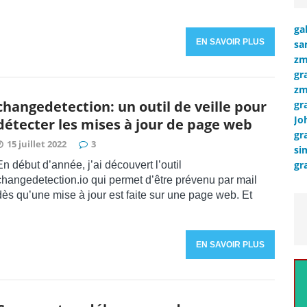
ga
EN SAVOIR PLUS
sa
zm
gr
zm
changedetection: un outil de veille pour
gr
Jo
détecter les mises à jour de page web
gr
15 juillet 2022
3
si
gr
En début d’année, j’ai découvert l’outil
changedetection.io qui permet d’être prévenu par mail
dès qu’une mise à jour est faite sur une page web. Et
EN SAVOIR PLUS