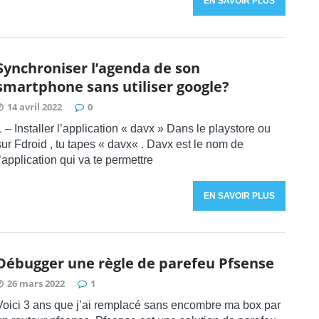
EN SAVOIR PLUS
Synchroniser l’agenda de son
smartphone sans utiliser google?
14 avril 2022
0
1 – Installer l’application « davx » Dans le playstore ou
sur Fdroid , tu tapes « davx« . Davx est le nom de
l’application qui va te permettre
EN SAVOIR PLUS
Débugger une règle de parefeu Pfsense
26 mars 2022
1
Voici 3 ans que j’ai remplacé sans encombre ma box par