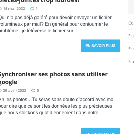
14 mai 2022
1
Qui n’a pas déjà galéré pour devoir envoyer un fichier
Co
volumineux par mail? En général pour contourner le
problème , je téléverse le fichier sur
Flu
EN SAVOIR PLUS
Fl
Si
Synchroniser ses photos sans utiliser
google
29 avril 2022
0
Ah les photos…Tu seras sans doute d’accord avec moi
pour dire que ce sont les données les plus précieuses
que nous stockons quotidiennement dans notre