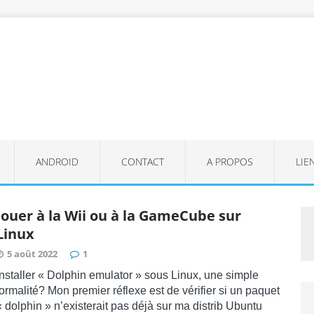
ANDROID
CONTACT
A PROPOS
LIE
Jouer à la Wii ou à la GameCube sur
Linux
5 août 2022
1
Installer « Dolphin emulator » sous Linux, une simple
formalité? Mon premier réflexe est de vérifier si un paquet
« dolphin » n’existerait pas déjà sur ma distrib Ubuntu