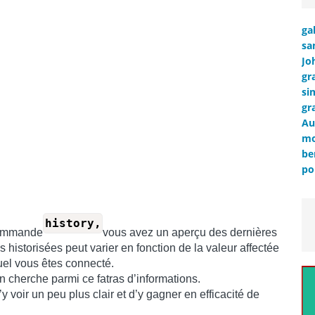
ga
sa
Jo
gr
si
gr
Au
mo
be
po
history,
commande
vous avez un aperçu des dernières
torisées peut varier en fonction de la valeur affectée
quel vous êtes connecté.
n cherche parmi ce fatras d’informations.
y voir un peu plus clair et d’y gagner en efficacité de