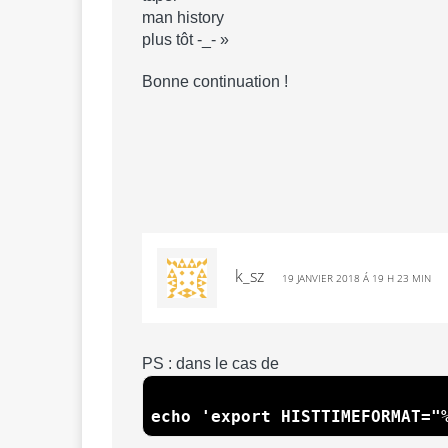
man history
plus tôt -_- »
Bonne continuation !
k_sz
19 JANVIER 2018 Á 19 H 23 MIN
PS : dans le cas de
echo 'export HISTTIMEFORMAT="