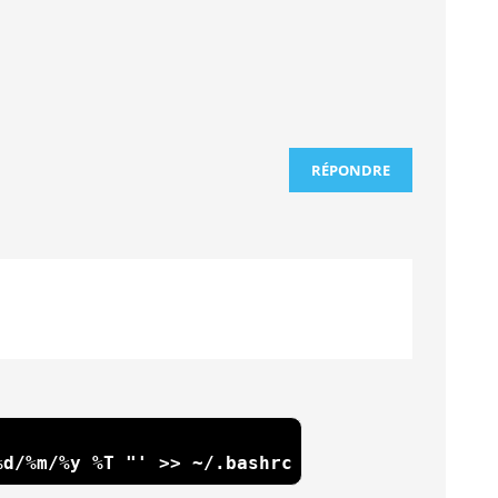
RÉPONDRE
%d/%m/%y %T "' >> ~/.bashrc