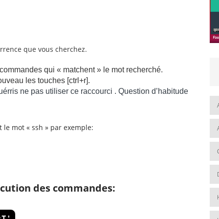
urrence que vous cherchez.
de commandes qui « matchent » le mot recherché.
uveau les touches [ctrl+r].
uérris ne pas utiliser ce raccourci . Question d’habitude
 le mot « ssh » par exemple:
exécution des commandes:
%T'