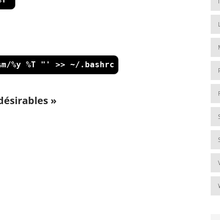
%m/%y %T "' >> ~/.bashrc
ésirables »