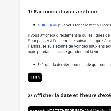
1/ Raccourci clavier à retenir
CTRL + R =>
puis vous tapez le mot ou l’occ
Il vous affichera directement la ou les lignes 
Pour passer à l’occurrence suivante , tapez à no
Parfois , je suis étonné de voir des linuxiens ag
mais pourtant il facilite grandement la vie !
Exécuter la dernière commande qui contient
!ssh
2/ Afficher la date et l’heure d’
export HISTTIMEFORMAT='%d/%m/%y 