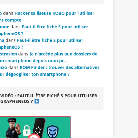
b
dans
Hacker sa liseuse KOBO pour l’utiliser
ns compte
hone
dans
Faut-il être fiché S pour utiliser
apheneOS ?
ma
dans
Faut-il être fiché S pour utiliser
apheneOS ?
strasien
dans
Je n’accède plus aux dossiers de
n smartphone depuis mon pc…
nzo
dans
ROM Finder : trouver des alternatives
ur dégoogliser ton smartphone ?
VIDÉO : FAUT-IL ÊTRE FICHÉ S POUR UTILISER
GRAPHENEOS ?