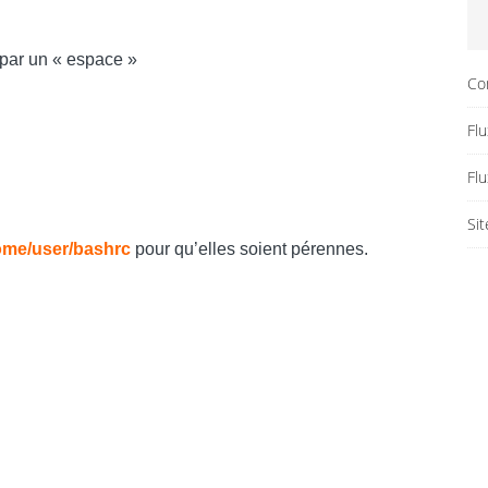
par un « espace »
Co
Flu
Fl
Si
me/user/bashrc
pour qu’elles soient pérennes.