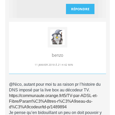
RÉPONDRE
benzo
11 JANVIER 2019 Á 21 H 42 MIN
@Nico, autant pour moi tu as raison pr l’histoire du
DNS imposé par la live box au décodeur TV.
https://communaute.orange.fr/t5/TV-par-ADSL-et-
Fibre/Param%C3%A8tres-r%C3%A9seau-du-
d%C3%A9codeur/td-p/1489894
Je pense qu’en bidouillant un peu on doit pouvoir y