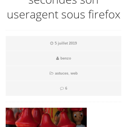
useragent sous firefox
5 juillet 2019
benzo
astuces
,
web
6