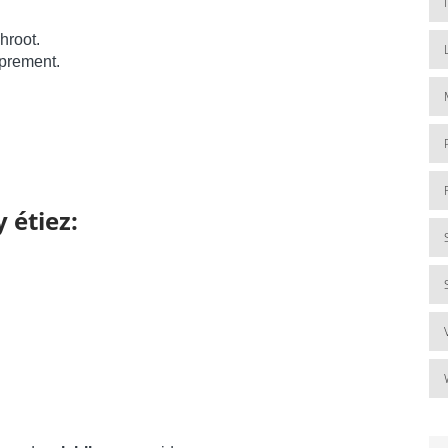
hroot.
oprement.
 étiez: