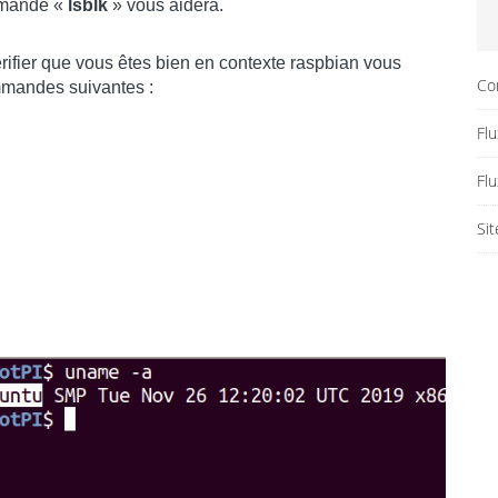
ommande «
lsblk
» vous aidera.
érifier que vous êtes bien en contexte raspbian vous
Co
ommandes suivantes :
Flu
Fl
Si