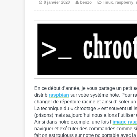
8 janvier 2020
benzo
linux
,
raspberry
,
En ce début d’année, je vous partage un petit
s
distrib
raspbian
sur votre système hôte. Pour 
changer de répertoire racine et ainsi d’isoler 
La technique du « chrootage » est souvent uti
(prisons) mais aujourd’hui nous allons l’utilise
Ainsi dans notre exemple, une fois l’
image rasp
naviguer et exécuter des commandes comme si o
fait on est toujours sur notre pc portable avec 