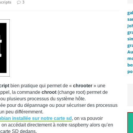
scripts
3
ga
sa
Jo
gr
si
gr
Au
mo
be
po
cript
bien pratique qui permet de «
chrooter
» une
rappel, la commande
chroot
(change root) permet de
un ou plusieurs processus du système hôte.
lisée pour du dépannage ou pour sécuriser des processus
r un peu différemment.
bian installée sur notre carte sd
, on va pouvoir
n accédait directement à notre raspberry alors qu’en
la carte SD dedans.