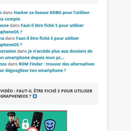
b
dans
Hacker sa liseuse KOBO pour l’utiliser
ns compte
hone
dans
Faut-il être fiché S pour utiliser
apheneOS ?
ma
dans
Faut-il être fiché S pour utiliser
apheneOS ?
strasien
dans
Je n’accède plus aux dossiers de
n smartphone depuis mon pc…
nzo
dans
ROM Finder : trouver des alternatives
ur dégoogliser ton smartphone ?
VIDÉO : FAUT-IL ÊTRE FICHÉ S POUR UTILISER
GRAPHENEOS ?