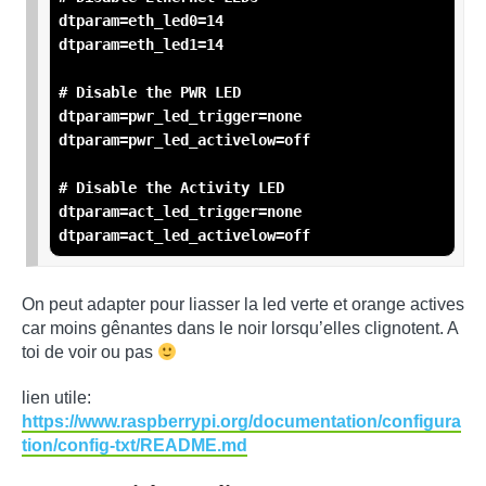
dtparam=eth_led0=14

dtparam=eth_led1=14

# Disable the PWR LED

dtparam=pwr_led_trigger=none

dtparam=pwr_led_activelow=off

# Disable the Activity LED

dtparam=act_led_trigger=none

dtparam=act_led_activelow=off
On peut adapter pour liasser la led verte et orange actives
car moins gênantes dans le noir lorsqu’elles clignotent. A
toi de voir ou pas
lien utile:
https://www.raspberrypi.org/documentation/configura
tion/config-txt/README.md