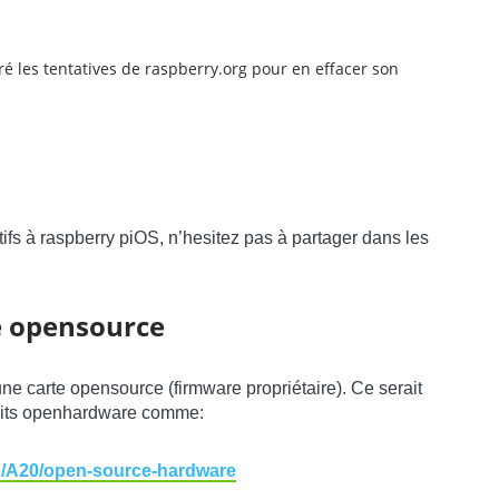
lgré les tentatives de raspberry.org pour en effacer son
ifs à raspberry piOS, n’hesitez pas à partager dans les
te opensource
une carte opensource (firmware propriétaire). Ce serait
oduits openhardware comme:
o/A20/open-source-hardware