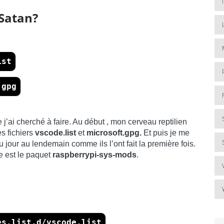
 Satan?
ist
.gpg
e j’ai cherché à faire. Au début , mon cerveau reptilien
s fichiers
vscode.list
et
microsoft.gpg.
Et puis je me
du jour au lendemain comme ils l’ont fait la première fois.
e est le paquet
raspberrypi-sys-mods
.
es.list.d/vscode.list