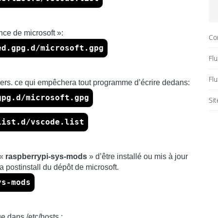
nce de microsoft »:
Co
ed.gpg.d/microsoft.gpg
Flu
Fl
chiers. ce qui empêchera tout programme d’écrire dedans:
gpg.d/microsoft.gpg
Si
list.d/vscode.list
 «
raspberrypi-sys-mods
» d’être installé ou mis à jour
a postinstall du dépôt de microsoft.
ys-mods
ge dans /etc/hosts :