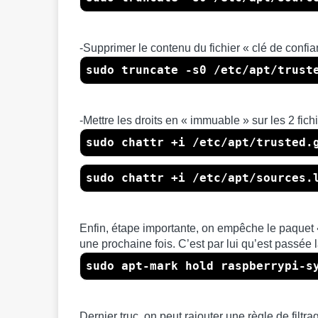
-Supprimer le contenu du fichier « clé de confia
sudo truncate -s0 /etc/apt/trust
-Mettre les droits en « immuable » sur les 2 fi
sudo chattr +i /etc/apt/trusted.
sudo chattr +i /etc/apt/sources.
Enfin, étape importante, on empêche le paquet
une prochaine fois. C’est par lui qu’est passée l
sudo apt-mark hold raspberrypi-s
Dernier truc, on peut rajouter une règle de filtra