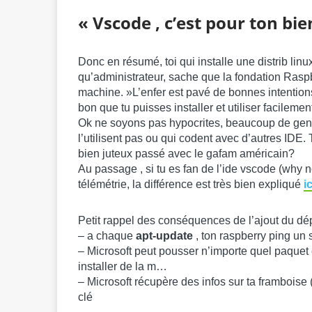
« Vscode , c’est pour ton bi
Donc en résumé, toi qui installe une distrib linu
qu’administrateur, sache que la fondation Raspb
machine. »L’enfer est pavé de bonnes intentions 
bon que tu puisses installer et utiliser facileme
Ok ne soyons pas hypocrites, beaucoup de gens 
l’utilisent pas ou qui codent avec d’autres IDE
bien juteux passé avec le gafam américain?
Au passage , si tu es fan de l’ide vscode (why no
télémétrie, la différence est très bien expliqué
ic
Petit rappel des conséquences de l’ajout du dép
– a chaque
apt-update
, ton raspberry ping un 
– Microsoft peut pousser n’importe quel paquet c
installer de la m…
– Microsoft récupère des infos sur ta framboise
clé