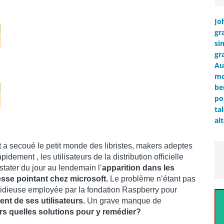
Jo
gr
si
gr
Au
mo
be
po
ta
al
 et a secoué le petit monde des libristes, makers adeptes
idement , les utilisateurs de la distribution officielle
tater du jour au lendemain l’
apparition dans les
esse pointant chez microsoft.
Le problème n’étant pas
sidieuse employée par la fondation Raspberry pour
nt de ses utilisateurs.
Un grave manque de
ors quelles solutions pour y remédier?