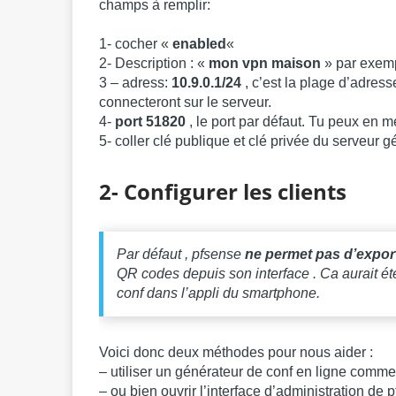
champs à remplir:
1- cocher «
enabled
«
2- Description : «
mon vpn maison
» par exem
3 – adress:
10.9.0.1/24
, c’est la plage d’adres
connecteront sur le serveur.
4-
port 51820
, le port par défaut. Tu peux en me
5- coller clé publique et clé privée du serveur g
2- Configurer les clients
Par défaut , pfsense
ne permet pas d’expor
QR codes depuis son interface . Ca aurait ét
conf dans l’appli du smartphone.
Voici donc deux méthodes pour nous aider :
– utiliser un générateur de conf en ligne comm
– ou bien ouvrir l’interface d’administration de 