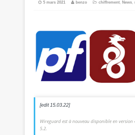
5 mars 2021
benzo
chiffrement
,
News
,
[edit 15.03.22]
Wireguard est à nouveau disponible en version 
5.2.