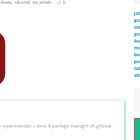
réseau
,
sécurité
,
vie privée
1
Jo
gr
si
gr
Au
mo
be
po
ta
al
« expérimentale » dans le package manager de pfsense