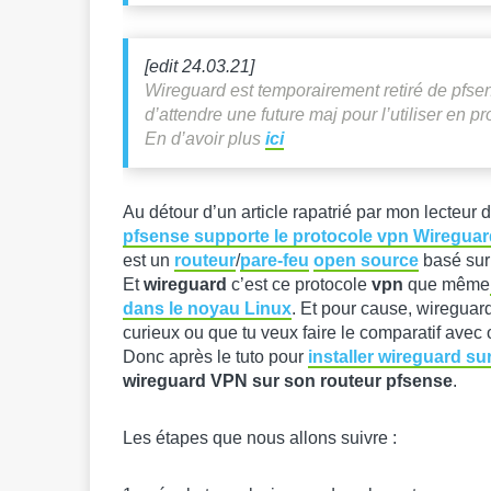
[edit 24.03.21]
Wireguard est temporairement retiré de pfsens
d’attendre une future maj pour l’utiliser en pr
En d’avoir plus
ici
Au détour d’un article rapatrié par mon lecteur 
pfsense supporte le protocole vpn Wireguar
est un
routeur
/
pare-feu
open source
basé sur
Et
wireguard
c’est ce protocole
vpn
que même
dans le noyau Linux
. Et pour cause, wireguard
curieux ou que tu veux faire le comparatif avec 
Donc après le tuto pour
installer wireguard su
wireguard VPN sur son routeur pfsense
.
Les étapes que nous allons suivre :