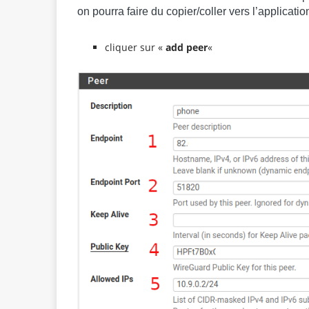
on pourra faire du copier/coller vers l’applicati
cliquer sur «
add peer
«