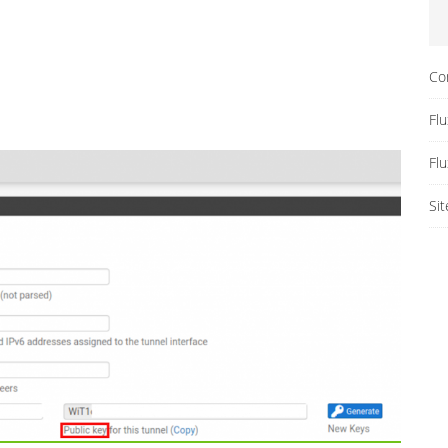
Co
Flu
Fl
Si