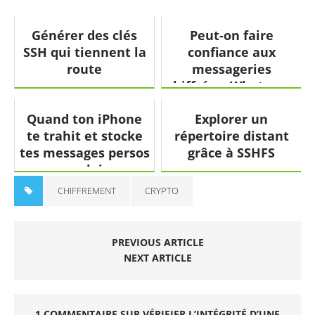
Générer des clés
Peut-on faire
SSH qui tiennent la
confiance aux
route
messageries
chiffrées: Whatsapp,
Signal, Telegram?
Quand ton iPhone
Explorer un
te trahit et stocke
répertoire distant
tes messages persos
grâce à SSHFS
en clair
CHIFFREMENT
CRYPTO
PREVIOUS ARTICLE
NEXT ARTICLE
1 COMMENTAIRE SUR VÉRIFIER L’INTÉGRITÉ D’UNE