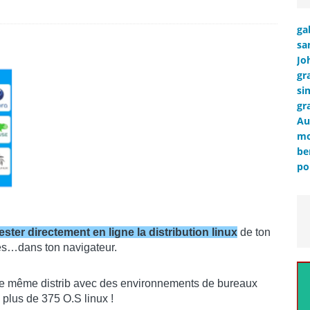
ga
sa
Jo
gr
si
gr
Au
mo
be
po
tester directement en ligne la distribution linux
de ton
stes…dans ton navigateur.
ne même distrib avec des environnements de bureaux
 plus de 375 O.S linux !