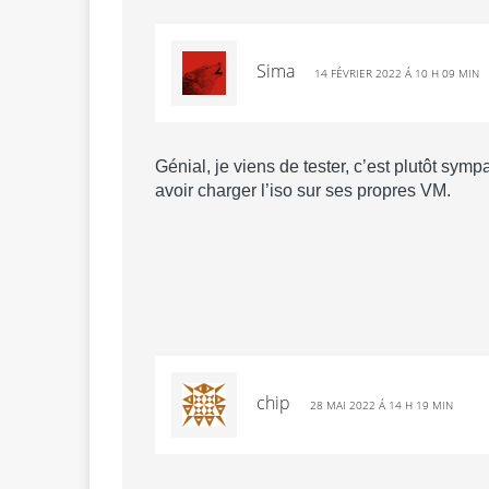
Sima
14 FÉVRIER 2022 Á 10 H 09 MIN
Génial, je viens de tester, c’est plutôt symp
avoir charger l’iso sur ses propres VM.
chip
28 MAI 2022 Á 14 H 19 MIN