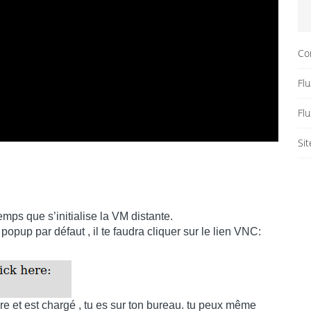
Co
Flu
Fl
Si
emps que s’initialise la VM distante.
pup par défaut , il te faudra cliquer sur le lien VNC:
rre et est chargé , tu es sur ton bureau. tu peux même