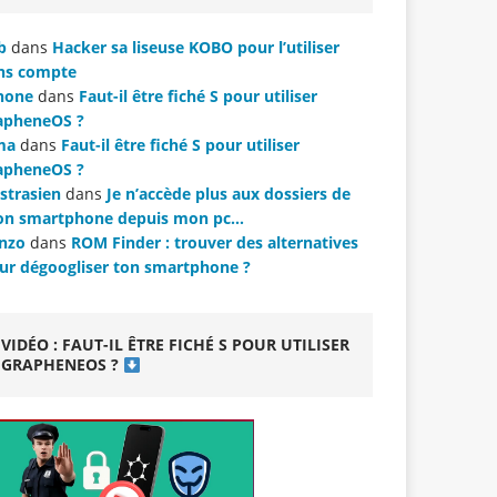
b
dans
Hacker sa liseuse KOBO pour l’utiliser
ns compte
hone
dans
Faut-il être fiché S pour utiliser
apheneOS ?
ma
dans
Faut-il être fiché S pour utiliser
apheneOS ?
strasien
dans
Je n’accède plus aux dossiers de
n smartphone depuis mon pc…
nzo
dans
ROM Finder : trouver des alternatives
ur dégoogliser ton smartphone ?
VIDÉO : FAUT-IL ÊTRE FICHÉ S POUR UTILISER
GRAPHENEOS ?