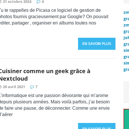
31 octobre 2024
4
Tu te rappelles de Picasa ce logiciel de gestion de
zm
photos fournis gracieusement par Google? On pouvait
gr
éditer, partager , organiser en albums toutes nos
zm
gr
Jo
gr
EN SAVOIR PLUS
si
gr
si
gr
Cuisiner comme un geek grâce à
Nextcloud
20 avril 2021
7
L’informatique est une passion dévorante qui m’anime
depuis plusieurs années. Mais voilà parfois, j’ai besoin
de faire une pause, de déconnecter. Comme une envie
d’aérer
EN SAVOIR PLUS