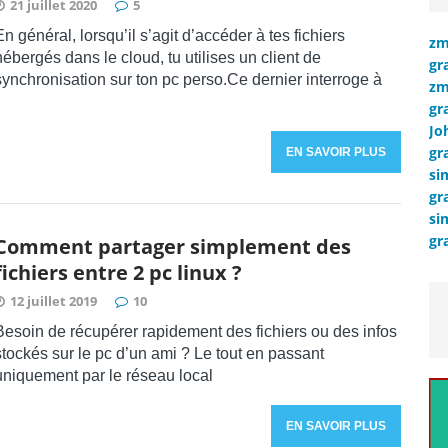
21 juillet 2020
5
En général, lorsqu’il s’agit d’accéder à tes fichiers
zm
hébergés dans le cloud, tu utilises un client de
gr
synchronisation sur ton pc perso.Ce dernier interroge à
zm
gr
Jo
gr
EN SAVOIR PLUS
si
gr
si
gr
Comment partager simplement des
fichiers entre 2 pc linux ?
12 juillet 2019
10
Besoin de récupérer rapidement des fichiers ou des infos
stockés sur le pc d’un ami ? Le tout en passant
uniquement par le réseau local
EN SAVOIR PLUS