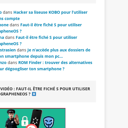
b
dans
Hacker sa liseuse KOBO pour l’utiliser
ns compte
hone
dans
Faut-il être fiché S pour utiliser
apheneOS ?
ma
dans
Faut-il être fiché S pour utiliser
apheneOS ?
strasien
dans
Je n’accède plus aux dossiers de
n smartphone depuis mon pc…
nzo
dans
ROM Finder : trouver des alternatives
ur dégoogliser ton smartphone ?
VIDÉO : FAUT-IL ÊTRE FICHÉ S POUR UTILISER
GRAPHENEOS ?