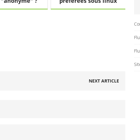
 "anonyme" ?
préférées sous linux
Co
Flu
Fl
Si
NEXT ARTICLE