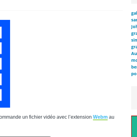
ga
sa
Jo
gr
si
gr
Au
mo
be
po
 commande un fichier vidéo avec l’extension
Webm
au