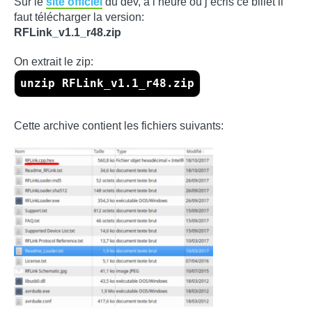
Sur le
site officiel
du dev, à l’heure où j’écris ce billet il
faut télécharger la version:
RFLink_v1.1_r48.zip
On extrait le zip:
unzip RFLink_v1.1_r48.zip
Cette archive contient les fichiers suivants: