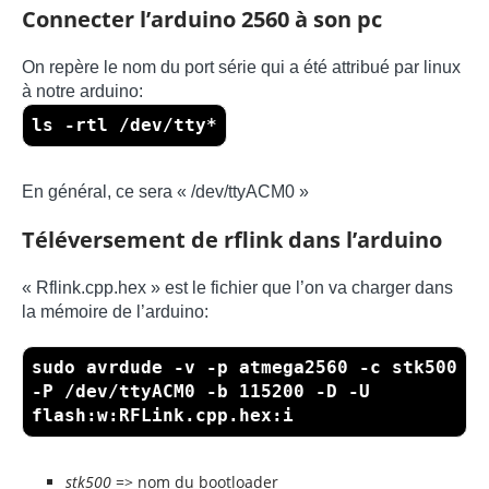
Connecter l’arduino 2560 à son pc
On repère le nom du port série qui a été attribué par linux
à notre arduino:
ls -rtl /dev/tty*
En général, ce sera « /dev/ttyACM0 »
Téléversement de rflink dans l’arduino
« Rflink.cpp.hex » est le fichier que l’on va charger dans
la mémoire de l’arduino:
sudo avrdude -v -p atmega2560 -c stk500
-P /dev/ttyACM0 -b 115200 -D -U
flash:w:RFLink.cpp.hex:i
stk500
=> nom du bootloader