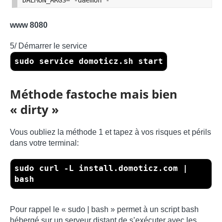
DAEMON_ARGS="-daemon -
www 8080
5/ Démarrer le service
sudo service domoticz.sh start
Méthode fastoche mais bien
« dirty »
Vous oubliez la méthode 1 et tapez à vos risques et périls
dans votre terminal:
sudo curl -L install.domoticz.com |
bash
Pour rappel le « sudo | bash » permet à un script bash
hébergé sur un serveur distant de s’exécuter avec les