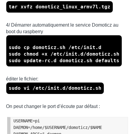
tar xvfz domoticz_linux_armv7l.tgz
4/ Démarrer automatiquement le service Domoticz au
boot du raspberry
sudo cp domoticz.sh /etc/init.d
sudo chmod +x /etc/init.d/domoticz.sh
sudo update-rc.d domoticz.sh defaults
éditer le fichier:
sudo vi /etc/init.d/domoticz.sh
On peut changer le port d’écoute par défaut :
USERNAME=pi

DAEMON=/home/$USERNAME/domoticz/$NAME
