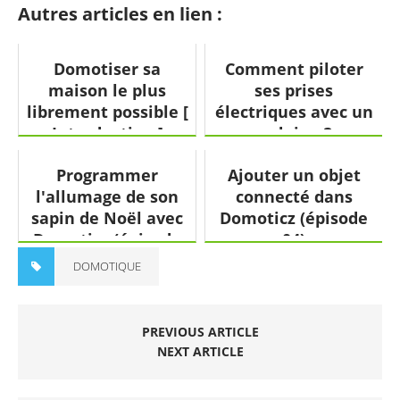
Autres articles en lien :
Domotiser sa
Comment piloter
maison le plus
ses prises
librement possible [
électriques avec un
Introduction ]
arduino ?
Programmer
Ajouter un objet
l'allumage de son
connecté dans
sapin de Noël avec
Domoticz (épisode
Domoticz (épisode
04)
05)
DOMOTIQUE
PREVIOUS ARTICLE
NEXT ARTICLE