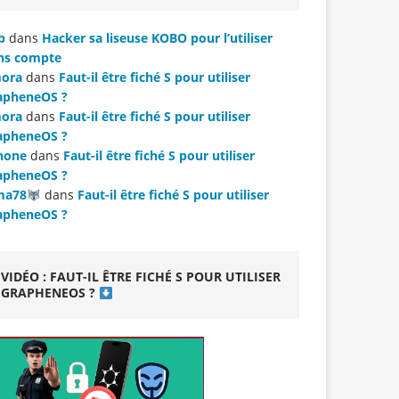
b
dans
Hacker sa liseuse KOBO pour l’utiliser
ns compte
ora
dans
Faut-il être fiché S pour utiliser
apheneOS ?
ora
dans
Faut-il être fiché S pour utiliser
apheneOS ?
hone
dans
Faut-il être fiché S pour utiliser
apheneOS ?
ma78
dans
Faut-il être fiché S pour utiliser
apheneOS ?
VIDÉO : FAUT-IL ÊTRE FICHÉ S POUR UTILISER
GRAPHENEOS ?