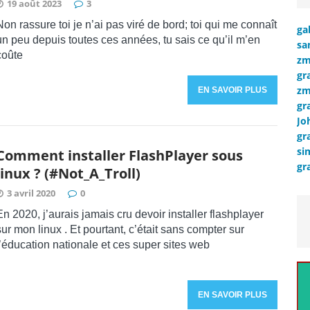
19 août 2023
3
Non rassure toi je n’ai pas viré de bord; toi qui me connaît
ga
un peu depuis toutes ces années, tu sais ce qu’il m’en
sa
coûte
zm
gr
zm
EN SAVOIR PLUS
gr
Jo
gr
si
Comment installer FlashPlayer sous
gr
linux ? (#Not_A_Troll)
3 avril 2020
0
En 2020, j’aurais jamais cru devoir installer flashplayer
sur mon linux . Et pourtant, c’était sans compter sur
l’éducation nationale et ces super sites web
EN SAVOIR PLUS