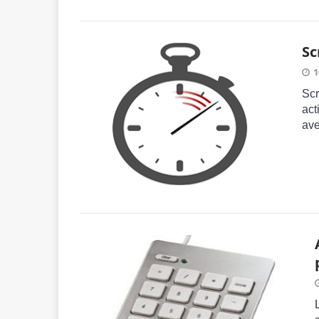
Sc
1
Scr
act
ave