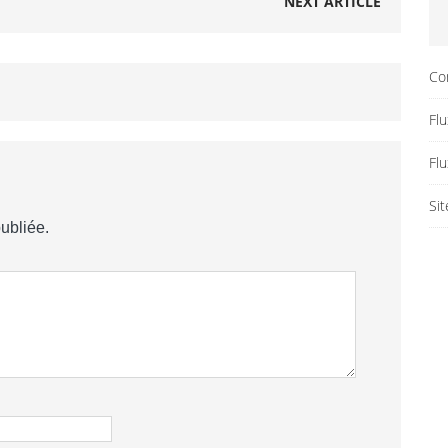
NEXT ARTICLE
Co
Flu
Fl
Si
ubliée.