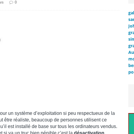
ws
0
ga
sa
Jo
gr
si
gr
Au
mo
be
po
pour un système d’exploitation si peu respectueux de la
aut être réaliste, beaucoup de personnes utilisent ce
u’il est installé de base sur tous les ordinateurs vendus.
t si ya un truc bien pénible c’est la
désactivation