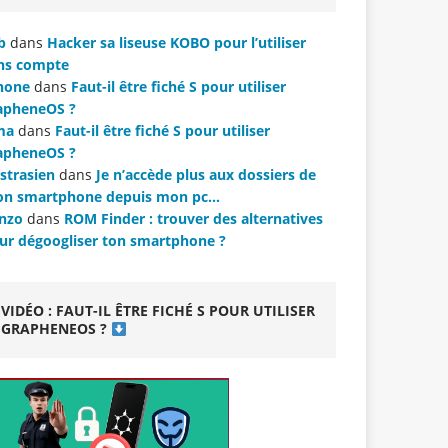
b
dans
Hacker sa liseuse KOBO pour l’utiliser
ns compte
hone
dans
Faut-il être fiché S pour utiliser
apheneOS ?
ma
dans
Faut-il être fiché S pour utiliser
apheneOS ?
strasien
dans
Je n’accède plus aux dossiers de
n smartphone depuis mon pc…
nzo
dans
ROM Finder : trouver des alternatives
ur dégoogliser ton smartphone ?
VIDÉO : FAUT-IL ÊTRE FICHÉ S POUR UTILISER
GRAPHENEOS ?