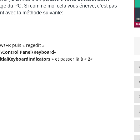
ge du PC. Si comme moi cela vous énerve, c’est pas
nt avec la méthode suivante:
ows+R puis « regedit »
Control Panel\Keyboard
«
itialKeyboardIndicators
» et passer là à «
2
«