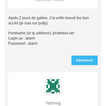
16 JUIN 2018 Á 1 H 26 MIN
Après 2 jours de galère. J’ai enfin trouvé les bon
accès (je suis sur putty)
Hostname (or ip address): piratebox.lan
Login as : alarm
Password : alarm
RÉPONDRE
Yazhmog