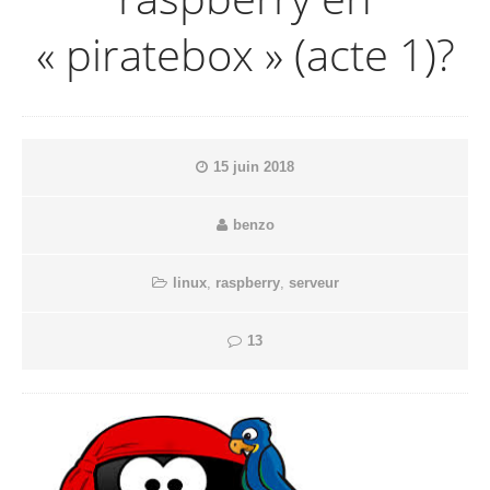
« piratebox » (acte 1)?
15 juin 2018
benzo
linux
,
raspberry
,
serveur
13