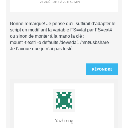
21 AOÛT 2018 Á 20 H 50 MIN
Bonne remarque! Je pense qu’il suffirait d’adapter le
script en modifiant la variable FS=vfat par FS=ext4
ou sinon de monter à la mano la clé :
mount -t ext4 -o defaults /dev/sda1 /mnt/usbshare
Je t’avoue que je n’ai pas testé…
RÉPONDRE
Yazhmog