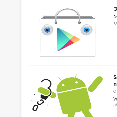
3
s
S
n
V
p