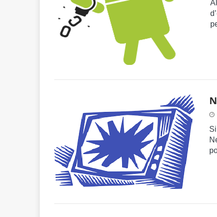
Al
d
pe
N
Si
Ne
po