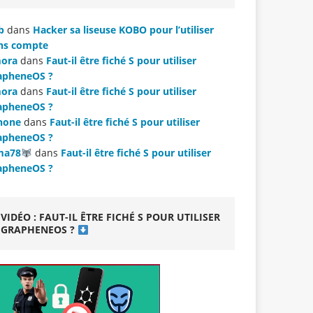
b
dans
Hacker sa liseuse KOBO pour l’utiliser
ns compte
ora
dans
Faut-il être fiché S pour utiliser
apheneOS ?
ora
dans
Faut-il être fiché S pour utiliser
apheneOS ?
hone
dans
Faut-il être fiché S pour utiliser
apheneOS ?
ma78
dans
Faut-il être fiché S pour utiliser
apheneOS ?
VIDÉO : FAUT-IL ÊTRE FICHÉ S POUR UTILISER
GRAPHENEOS ?