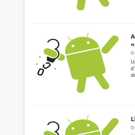
A
«
Un
d
d
L