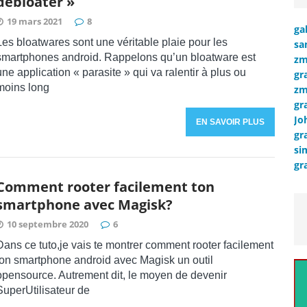
debloater »
19 mars 2021
8
ga
Les bloatwares sont une véritable plaie pour les
sa
smartphones android. Rappelons qu’un bloatware est
zm
une application « parasite » qui va ralentir à plus ou
gr
moins long
zm
gr
Jo
EN SAVOIR PLUS
gr
si
gr
Comment rooter facilement ton
smartphone avec Magisk?
10 septembre 2020
6
Dans ce tuto,je vais te montrer comment rooter facilement
ton smartphone android avec Magisk un outil
opensource. Autrement dit, le moyen de devenir
SuperUtilisateur de